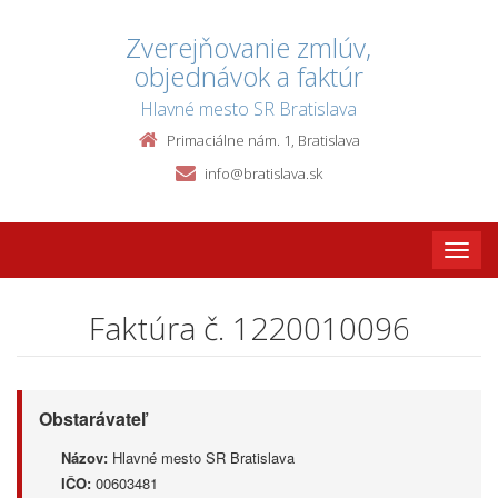
Zverejňovanie zmlúv,
objednávok a faktúr
Hlavné mesto SR Bratislava
Primaciálne nám. 1, Bratislava
info@bratislava.sk
Toggle
naviga
Faktúra č. 1220010096
Obstarávateľ
Názov:
Hlavné mesto SR Bratislava
IČO:
00603481