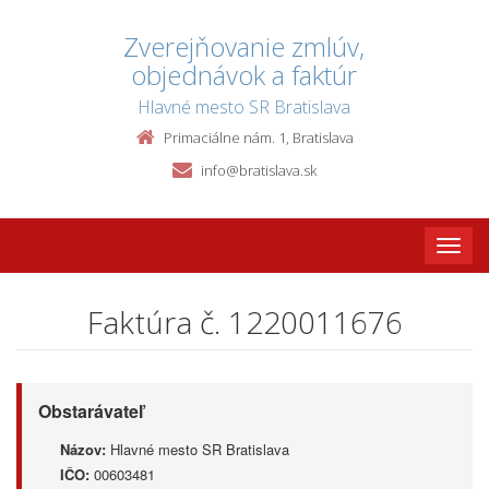
Zverejňovanie zmlúv,
objednávok a faktúr
Hlavné mesto SR Bratislava
Primaciálne nám. 1, Bratislava
info@bratislava.sk
Toggle
naviga
Faktúra č. 1220011676
Obstarávateľ
Názov:
Hlavné mesto SR Bratislava
IČO:
00603481