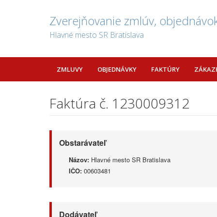
Zverejňovanie zmlúv, objednávok
Hlavné mesto SR Bratislava
ZMLUVY
OBJEDNÁVKY
FAKTÚRY
ZÁKAZ
Faktúra č. 1230009312
Obstarávateľ
Názov:
Hlavné mesto SR Bratislava
IČO:
00603481
Dodávateľ