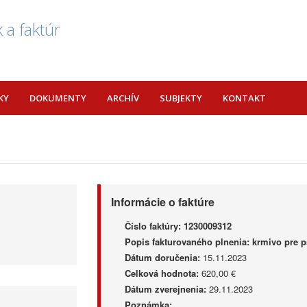
 a faktúr
KY
DOKUMENTY
ARCHÍV
SUBJEKTY
KONTAKT
Informácie o faktúre
Číslo faktúry:
1230009312
Popis fakturovaného plnenia:
krmivo pre p
Dátum doručenia:
15.11.2023
Celková hodnota:
620,00 €
Dátum zverejnenia:
29.11.2023
Poznámka: