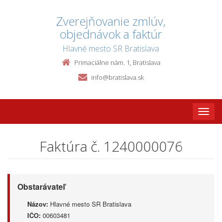
Zverejňovanie zmlúv,
objednávok a faktúr
Hlavné mesto SR Bratislava
Primaciálne nám. 1, Bratislava
info@bratislava.sk
Toggle
naviga
Faktúra č. 1240000076
Obstarávateľ
Názov:
Hlavné mesto SR Bratislava
IČO:
00603481