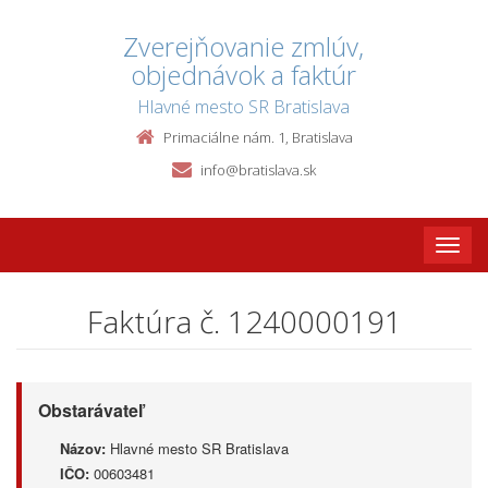
Zverejňovanie zmlúv,
objednávok a faktúr
Hlavné mesto SR Bratislava
Primaciálne nám. 1, Bratislava
info@bratislava.sk
Toggle
naviga
Faktúra č. 1240000191
Obstarávateľ
Názov:
Hlavné mesto SR Bratislava
IČO:
00603481