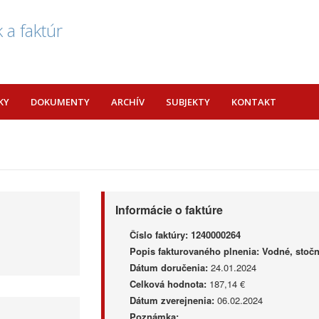
 a faktúr
KY
DOKUMENTY
ARCHÍV
SUBJEKTY
KONTAKT
Informácie o faktúre
Číslo faktúry:
1240000264
Popis fakturovaného plnenia:
Vodné, stočn
Dátum doručenia:
24.01.2024
Celková hodnota:
187,14 €
Dátum zverejnenia:
06.02.2024
Poznámka: