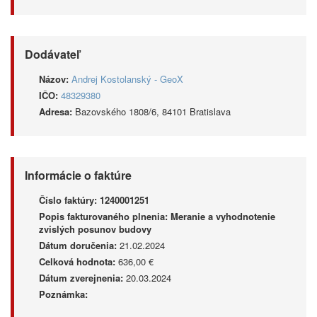
Dodávateľ
Názov:
Andrej Kostolanský - GeoX
IČO:
48329380
Adresa:
Bazovského 1808/6, 84101 Bratislava
Informácie o faktúre
Číslo faktúry:
1240001251
Popis fakturovaného plnenia:
Meranie a vyhodnotenie
zvislých posunov budovy
Dátum doručenia:
21.02.2024
Celková hodnota:
636,00 €
Dátum zverejnenia:
20.03.2024
Poznámka: