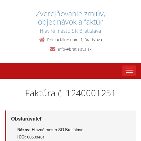
Zverejňovanie zmlúv,
objednávok a faktúr
Hlavné mesto SR Bratislava
Primaciálne nám. 1, Bratislava
info@bratislava.sk
Toggle
naviga
Faktúra č. 1240001251
Obstarávateľ
Názov:
Hlavné mesto SR Bratislava
IČO:
00603481