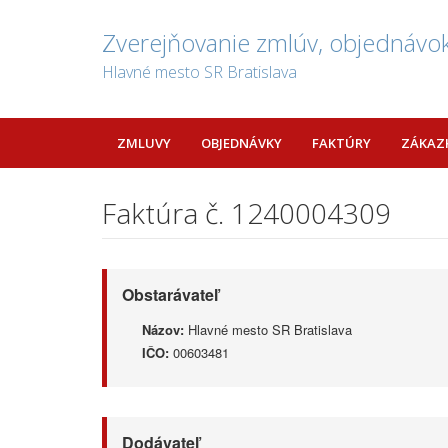
Zverejňovanie zmlúv, objednávok
Hlavné mesto SR Bratislava
ZMLUVY
OBJEDNÁVKY
FAKTÚRY
ZÁKAZ
Faktúra č. 1240004309
Obstarávateľ
Názov:
Hlavné mesto SR Bratislava
IČO:
00603481
Dodávateľ