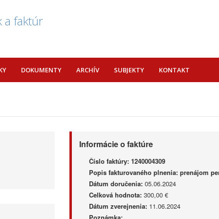
 a faktúr
KY
DOKUMENTY
ARCHÍV
SUBJEKTY
KONTAKT
Informácie o faktúre
Číslo faktúry:
1240004309
Popis fakturovaného plnenia:
prenájom pe
Dátum doručenia:
05.06.2024
Celková hodnota:
300,00 €
Dátum zverejnenia:
11.06.2024
Poznámka: