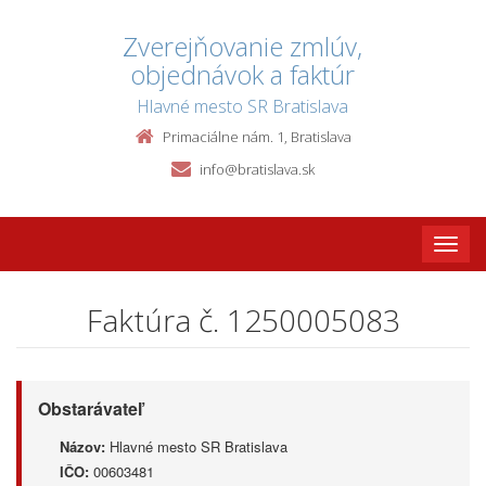
Zverejňovanie zmlúv,
objednávok a faktúr
Hlavné mesto SR Bratislava
Primaciálne nám. 1, Bratislava
info@bratislava.sk
Toggle
naviga
Faktúra č. 1250005083
Obstarávateľ
Názov:
Hlavné mesto SR Bratislava
IČO:
00603481