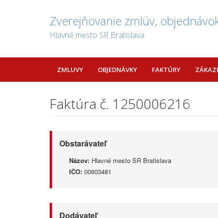
Zverejňovanie zmlúv, objednávok
Hlavné mesto SR Bratislava
ZMLUVY
OBJEDNÁVKY
FAKTÚRY
ZÁKAZ
Faktúra č. 1250006216
Obstarávateľ
Názov:
Hlavné mesto SR Bratislava
IČO:
00603481
Dodávateľ