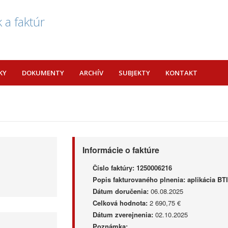
 a faktúr
KY
DOKUMENTY
ARCHÍV
SUBJEKTY
KONTAKT
Informácie o faktúre
Číslo faktúry:
1250006216
Popis fakturovaného plnenia:
aplikácia BTI
Dátum doručenia:
06.08.2025
Celková hodnota:
2 690,75 €
Dátum zverejnenia:
02.10.2025
Poznámka: