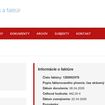
 a faktúr
KY
DOKUMENTY
ARCHÍV
SUBJEKTY
KONTAKT
Informácie o faktúre
Číslo faktúry:
1260002476
Popis fakturovaného plnenia:
čas strávený
Dátum doručenia:
08.04.2026
Celková hodnota:
462,00 €
Dátum zverejnenia:
22.04.2026
Poznámka: