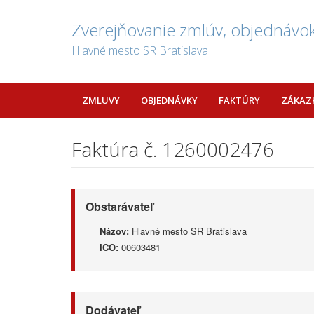
Zverejňovanie zmlúv, objednávok
Hlavné mesto SR Bratislava
ZMLUVY
OBJEDNÁVKY
FAKTÚRY
ZÁKAZ
Faktúra č. 1260002476
Obstarávateľ
Názov:
Hlavné mesto SR Bratislava
IČO:
00603481
Dodávateľ