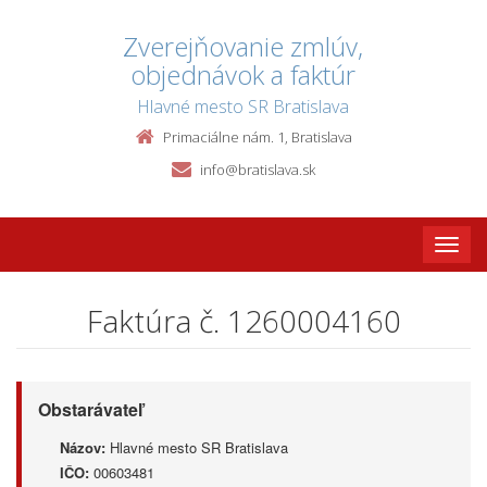
Zverejňovanie zmlúv,
objednávok a faktúr
Hlavné mesto SR Bratislava
Primaciálne nám. 1, Bratislava
info@bratislava.sk
Toggle
naviga
Faktúra č. 1260004160
Obstarávateľ
Názov:
Hlavné mesto SR Bratislava
IČO:
00603481