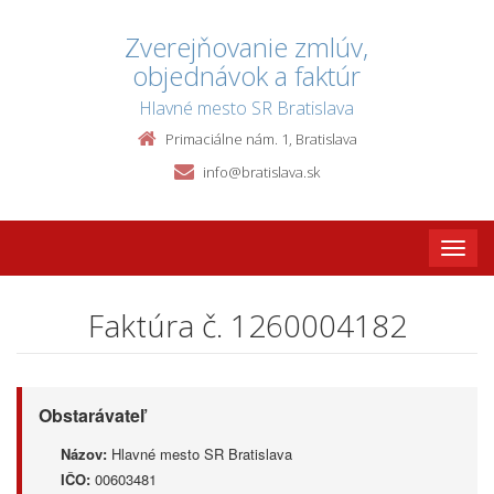
Zverejňovanie zmlúv,
objednávok a faktúr
Hlavné mesto SR Bratislava
Primaciálne nám. 1, Bratislava
info@bratislava.sk
Toggle
naviga
Faktúra č. 1260004182
Obstarávateľ
Názov:
Hlavné mesto SR Bratislava
IČO:
00603481