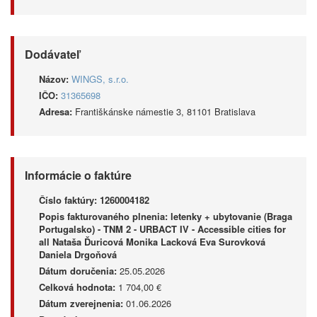
Dodávateľ
Názov:
WINGS, s.r.o.
IČO:
31365698
Adresa:
Františkánske námestie 3, 81101 Bratislava
Informácie o faktúre
Číslo faktúry:
1260004182
Popis fakturovaného plnenia:
letenky + ubytovanie (Braga
Portugalsko) - TNM 2 - URBACT IV - Accessible cities for
all Nataša Ďuricová Monika Lacková Eva Surovková
Daniela Drgoňová
Dátum doručenia:
25.05.2026
Celková hodnota:
1 704,00 €
Dátum zverejnenia:
01.06.2026