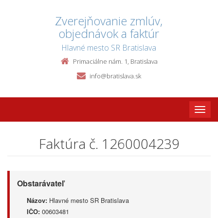
Zverejňovanie zmlúv,
objednávok a faktúr
Hlavné mesto SR Bratislava
Primaciálne nám. 1, Bratislava
info@bratislava.sk
Toggle
naviga
Faktúra č. 1260004239
Obstarávateľ
Názov:
Hlavné mesto SR Bratislava
IČO:
00603481