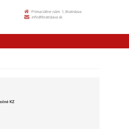
Primaciálne nám. 1, Bratislava
info@bratislava.sk
točné KZ