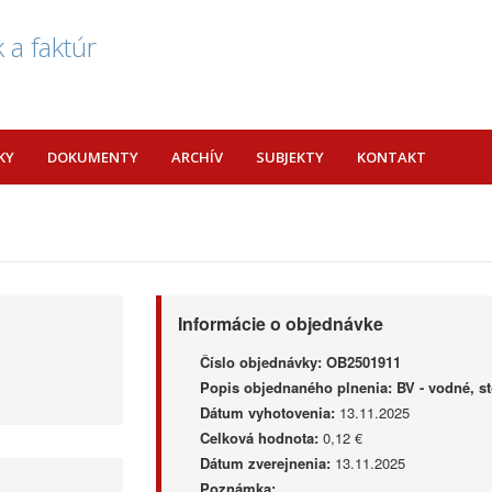
 a faktúr
KY
DOKUMENTY
ARCHÍV
SUBJEKTY
KONTAKT
Informácie o objednávke
Číslo objednávky:
OB2501911
Popis objednaného plnenia:
BV - vodné, s
Dátum vyhotovenia:
13.11.2025
Celková hodnota:
0,12 €
Dátum zverejnenia:
13.11.2025
Poznámka: