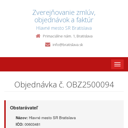
Zverejňovanie zmlúv,
objednávok a faktúr
Hlavné mesto SR Bratislava
Primaciálne nám. 1, Bratislava
info@bratislava.sk
Toggle
naviga
Objednávka č. OBZ2500094
Obstarávateľ
Názov:
Hlavné mesto SR Bratislava
IČO:
00603481