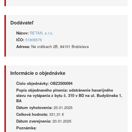
Dodávateľ
Názov:
RETAN, s.r.o.
IČO:
51806576
Adresa:
Na vrátkach 2B, 84101 Bratislava
Informácie o objednávke
Číslo objednávky:
OBZ2500094
Popis objednaného plnenia:
odstránenie havarijného
stavu na vytápania z bytu č. 310 v BD na ul. Budyšínska 1,
BA
Dátum vyhotovenia:
20.01.2025
Celková hodnota:
331,31 €
Dátum zverejnenia:
20.01.2025
Poznámka: