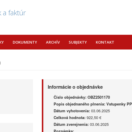
 a faktúr
KY
DOKUMENTY
ARCHÍV
SUBJEKTY
KONTAKT
0
Informácie o objednávke
Číslo objednávky:
OBZ2501170
Popis objednaného plnenia:
Vstupenky PP
Dátum vyhotovenia:
03.06.2025
Celková hodnota:
922,50 €
Dátum zverejnenia:
03.06.2025
Poznámka: