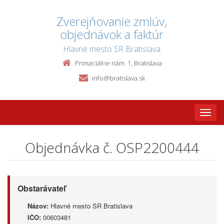
Zverejňovanie zmlúv,
objednávok a faktúr
Hlavné mesto SR Bratislava
Primaciálne nám. 1, Bratislava
info@bratislava.sk
Toggle
naviga
Objednávka č. OSP2200444
Obstarávateľ
Názov:
Hlavné mesto SR Bratislava
IČO:
00603481