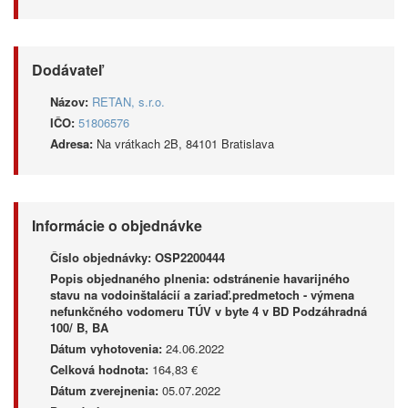
Dodávateľ
Názov:
RETAN, s.r.o.
IČO:
51806576
Adresa:
Na vrátkach 2B, 84101 Bratislava
Informácie o objednávke
Číslo objednávky:
OSP2200444
Popis objednaného plnenia:
odstránenie havarijného
stavu na vodoinštalácií a zariaď.predmetoch - výmena
nefunkčného vodomeru TÚV v byte 4 v BD Podzáhradná
100/ B, BA
Dátum vyhotovenia:
24.06.2022
Celková hodnota:
164,83 €
Dátum zverejnenia:
05.07.2022