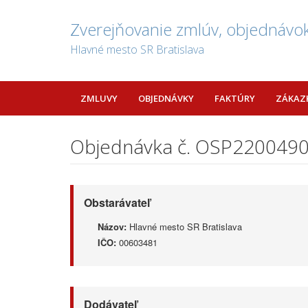
Zverejňovanie zmlúv, objednávok
Hlavné mesto SR Bratislava
ZMLUVY
OBJEDNÁVKY
FAKTÚRY
ZÁKAZ
Objednávka č. OSP220049
Obstarávateľ
Názov:
Hlavné mesto SR Bratislava
IČO:
00603481
Dodávateľ