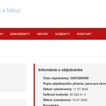
 a faktúr
KY
DOKUMENTY
ARCHÍV
SUBJEKTY
KONTAKT
0
Informácie o objednávke
Číslo objednávky:
OSP2200490
Popis objednaného plnenia:
jama pre str
Dátum vyhotovenia:
11.07.2022
Celková hodnota:
30 026,41 €
Dátum zverejnenia:
13.07.2022
Poznámka: