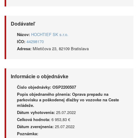
Dodávateľ
Názov:
HOCHTIEF SK s.r.o.
IČO:
44298170
Adresa:
Miletičova 23, 82109 Bratislava
Informácie o objednávke
Číslo objednávky:
OSP2200507
Popis objednaného plnenia:
Oprava prepadu na
parkovisku a poškodenej dlažby vo vozovke na Ceste
mládeže.
Dátum vyhotovenia:
25.07.2022
Celková hodnota:
6 953,83 €
Dátum zverejnenia:
25.07.2022
Poznámka: