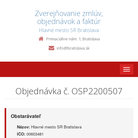
Zverejňovanie zmlúv,
objednávok a faktúr
Hlavné mesto SR Bratislava
Primaciálne nám. 1, Bratislava
info@bratislava.sk
Toggle
naviga
Objednávka č. OSP2200507
Obstarávateľ
Názov:
Hlavné mesto SR Bratislava
IČO:
00603481