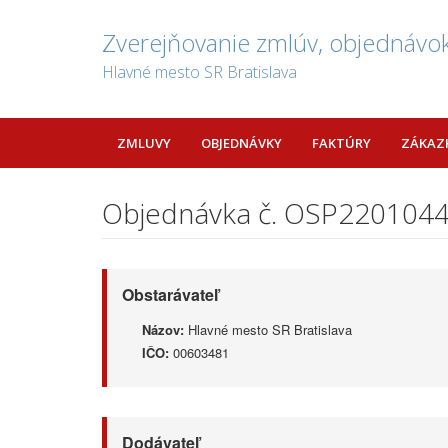
Zverejňovanie zmlúv, objednávok
Hlavné mesto SR Bratislava
ZMLUVY
OBJEDNÁVKY
FAKTÚRY
ZÁKAZ
Objednávka č. OSP220104
Obstarávateľ
Názov:
Hlavné mesto SR Bratislava
IČO:
00603481
Dodávateľ