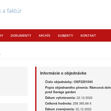
 a faktúr
KY
DOKUMENTY
ARCHÍV
SUBJEKTY
KONTAKT
4
Informácie o objednávke
Číslo objednávky:
OSP2201044
Popis objednaného plnenia:
Rámcová doho
pred Savage garden
Dátum vyhotovenia:
22.12.2022
Celková hodnota:
258 365,66 €
Dátum zverejnenia:
22.12.2022