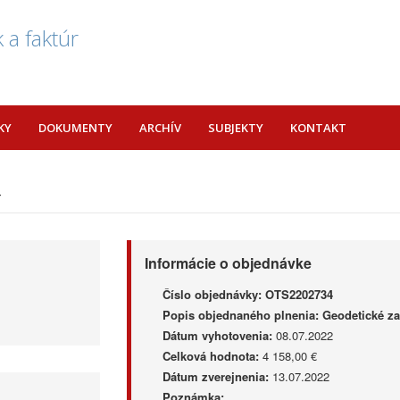
 a faktúr
KY
DOKUMENTY
ARCHÍV
SUBJEKTY
KONTAKT
4
Informácie o objednávke
Číslo objednávky:
OTS2202734
Popis objednaného plnenia:
Geodetické za
Dátum vyhotovenia:
08.07.2022
Celková hodnota:
4 158,00 €
Dátum zverejnenia:
13.07.2022
Poznámka: