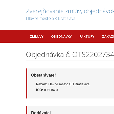
Zverejňovanie zmlúv, objednávok
Hlavné mesto SR Bratislava
ZMLUVY
OBJEDNÁVKY
FAKTÚRY
ZÁKAZ
Objednávka č. OTS220273
Obstarávateľ
Názov:
Hlavné mesto SR Bratislava
IČO:
00603481
Dodávateľ