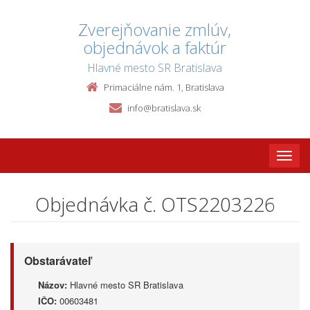
Zverejňovanie zmlúv,
objednávok a faktúr
Hlavné mesto SR Bratislava
Primaciálne nám. 1, Bratislava
info@bratislava.sk
Toggle
naviga
Objednávka č. OTS2203226
Obstarávateľ
Názov:
Hlavné mesto SR Bratislava
IČO:
00603481