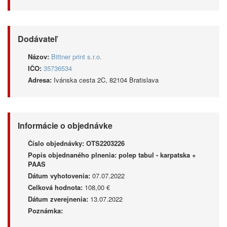
Dodávateľ
Názov:
Bittner print s.r.o.
IČO:
35736534
Adresa:
Ivánska cesta 2C, 82104 Bratislava
Informácie o objednávke
Číslo objednávky:
OTS2203226
Popis objednaného plnenia:
polep tabul - karpatska +
PAAS
Dátum vyhotovenia:
07.07.2022
Celková hodnota:
108,00 €
Dátum zverejnenia:
13.07.2022
Poznámka: