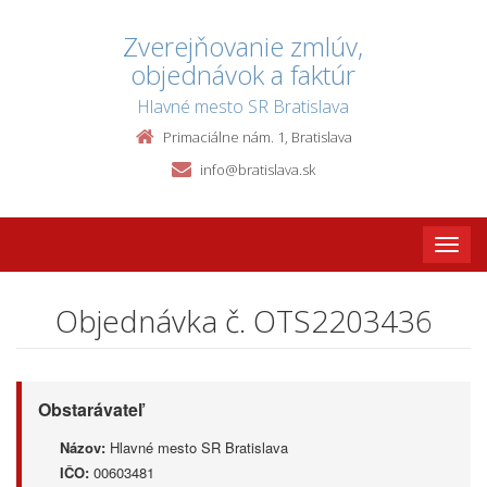
Zverejňovanie zmlúv,
objednávok a faktúr
Hlavné mesto SR Bratislava
Primaciálne nám. 1, Bratislava
info@bratislava.sk
Toggle
naviga
Objednávka č. OTS2203436
Obstarávateľ
Názov:
Hlavné mesto SR Bratislava
IČO:
00603481