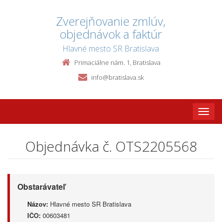
Zverejňovanie zmlúv,
objednávok a faktúr
Hlavné mesto SR Bratislava
Primaciálne nám. 1, Bratislava
info@bratislava.sk
Toggle
naviga
Objednávka č. OTS2205568
Obstarávateľ
Názov:
Hlavné mesto SR Bratislava
IČO:
00603481