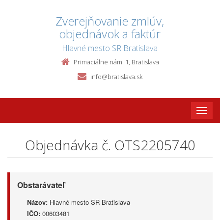
Zverejňovanie zmlúv,
objednávok a faktúr
Hlavné mesto SR Bratislava
Primaciálne nám. 1, Bratislava
info@bratislava.sk
Toggle
naviga
Objednávka č. OTS2205740
Obstarávateľ
Názov:
Hlavné mesto SR Bratislava
IČO:
00603481