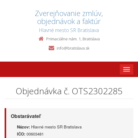
Zverejňovanie zmlúv,
objednávok a faktúr
Hlavné mesto SR Bratislava
Primaciálne nám. 1, Bratislava
info@bratislava.sk
Toggle
naviga
Objednávka č. OTS2302285
Obstarávateľ
Názov:
Hlavné mesto SR Bratislava
IČO:
00603481