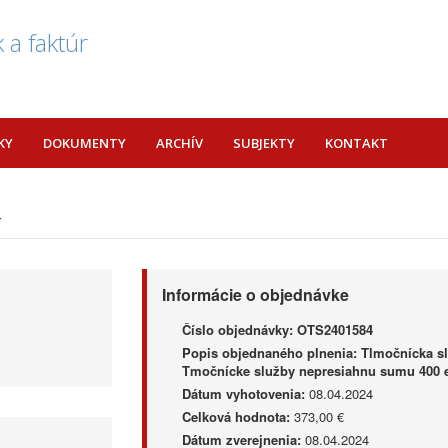
 a faktúr
KY
DOKUMENTY
ARCHÍV
SUBJEKTY
KONTAKT
4
Informácie o objednávke
Číslo objednávky:
OTS2401584
Popis objednaného plnenia:
Tlmočnícka sl
Tmočnícke služby nepresiahnu sumu 400 e
Dátum vyhotovenia:
08.04.2024
Celková hodnota:
373,00 €
Dátum zverejnenia:
08.04.2024