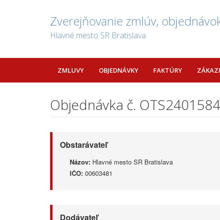
Zverejňovanie zmlúv, objednávok
Hlavné mesto SR Bratislava
ZMLUVY
OBJEDNÁVKY
FAKTÚRY
ZÁKAZ
Objednávka č. OTS240158
Obstarávateľ
Názov:
Hlavné mesto SR Bratislava
IČO:
00603481
Dodávateľ