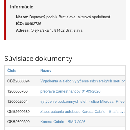
Informácie
Názov:
Dopravný podnik Bratislava, akciová spoločnosť
IČO:
00492736
Adresa:
Olejkárska 1, 81452 Bratislava
Súvisiace dokumenty
Číslo
Názov
OBB2600094
Vyjadrenia a/alebo vytýčenie inžinierských sietí pr
1260000700
preprava zamestnancov 01-03/2026
1260002054
vytýčenie podzemných sietí - ulica Mierová, Prievoz
OBB2600689
Zabezpečenie autobusu Karosa Cabrio - Bratislavsk
OBB2600800
Karosa Cabrio - BMD 2026