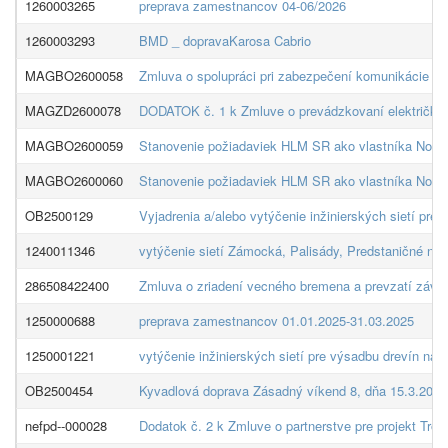
1260003265
preprava zamestnancov 04-06/2026
1260003293
BMD _ dopravaKarosa Cabrio
MAGBO2600058
Zmluva o spolupráci pri zabezpečení komunikácie v s
MAGZD2600078
DODATOK č. 1 k Zmluve o prevádzkovaní električk
MAGBO2600059
Stanovenie požiadaviek HLM SR ako vlastníka Novej TT
MAGBO2600060
Stanovenie požiadaviek HLM SR ako vlastníka Novej T
OB2500129
Vyjadrenia a/alebo vytýčenie inžinierských sietí pr
1240011346
vytýčenie sietí Zámocká, Palisády, Predstaničné ná
286508422400
Zmluva o zriadení vecného bremena a prevzatí záväz
1250000688
preprava zamestnancov 01.01.2025-31.03.2025
1250001221
vytýčenie inžinierských sietí pre výsadbu drevín na
OB2500454
Kyvadlová doprava Zásadný víkend 8, dňa 15.3.2025
nefpd--000028
Dodatok č. 2 k Zmluve o partnerstve pre projekt Trol