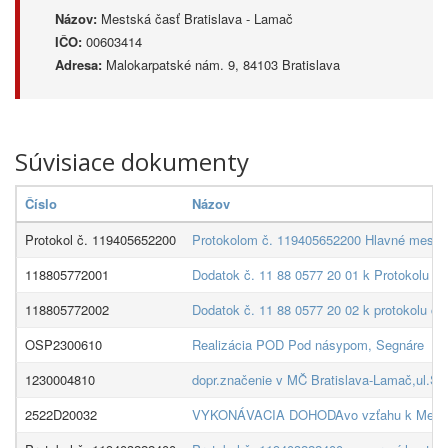
Názov:
Mestská časť Bratislava - Lamač
IČO:
00603414
Adresa:
Malokarpatské nám. 9, 84103 Bratislava
Súvisiace dokumenty
Číslo
Názov
Protokol č. 119405652200
Protokolom č. 119405652200 Hlavné mesto S
118805772001
Dodatok č. 11 88 0577 20 01 k Protokolu č. 
118805772002
Dodatok č. 11 88 0577 20 02 k protokolu č.
OSP2300610
Realizácia POD Pod násypom, Segnáre
1230004810
dopr.značenie v MČ Bratislava-Lamač,ul.S
2522D20032
VYKONÁVACIA DOHODAvo vzťahu k Memorandu