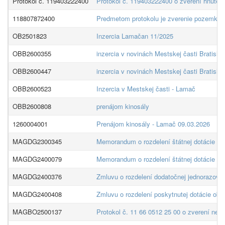
Protokol č. 119403222400
Protokol č. 119403222400 o zverení hnuteľn
118807872400
Predmetom protokolu je zverenie pozemkov r
OB2501823
Inzercia Lamačan 11/2025
OBB2600355
inzercia v novinách Mestskej časti Bratisla
OBB2600447
inzercia v novinách Mestskej časti Bratisla
OBB2600523
Inzercia v Mestskej časti - Lamač
OBB2600808
prenájom kinosály
1260004001
Prenájom kinosály - Lamač 09.03.2026
MAGDG2300345
Memorandum o rozdelení štátnej dotácie pos
MAGDG2400079
Memorandum o rozdelení štátnej dotácie pos
MAGDG2400376
Zmluvu o rozdelení dodatočnej jednorazove
MAGDG2400408
Zmluvu o rozdelení poskytnutej dotácie obc
MAGBO2500137
Protokol č. 11 66 0512 25 00 o zverení ne