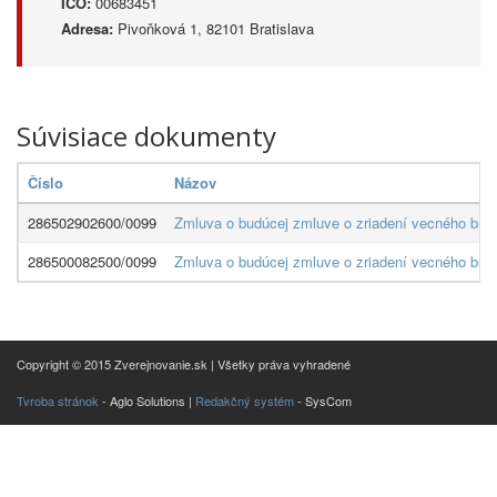
IČO:
00683451
Adresa:
Pivoňková 1, 82101 Bratislava
Súvisiace dokumenty
Číslo
Názov
286502902600/0099
Zmluva o budúcej zmluve o zriadení vecného bre
286500082500/0099
Zmluva o budúcej zmluve o zriadení vecného brem
Copyright © 2015 Zverejnovanie.sk | Všetky práva vyhradené
Tvroba stránok
- Aglo Solutions |
Redakčný systém
- SysCom