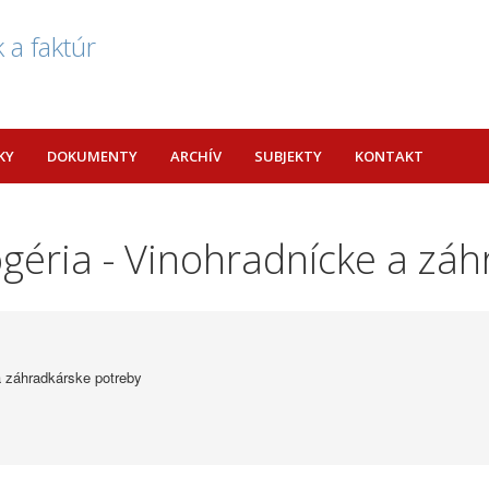
 a faktúr
KY
DOKUMENTY
ARCHÍV
SUBJEKTY
KONTAKT
géria - Vinohradnícke a zá
a záhradkárske potreby