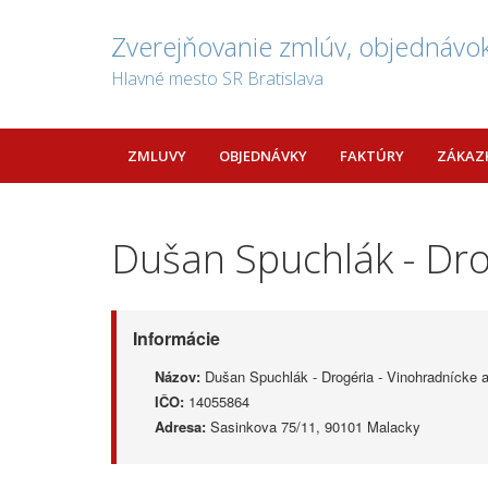
Zverejňovanie zmlúv, objednávok
Hlavné mesto SR Bratislava
ZMLUVY
OBJEDNÁVKY
FAKTÚRY
ZÁKAZ
Dušan Spuchlák - Dro
Informácie
Názov:
Dušan Spuchlák - Drogéria - Vinohradnícke 
IČO:
14055864
Adresa:
Sasinkova 75/11, 90101 Malacky