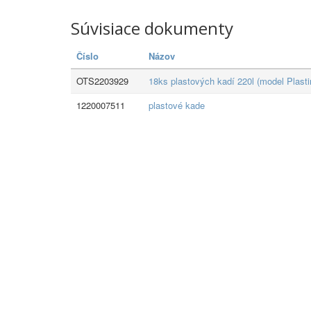
Súvisiace dokumenty
Číslo
Názov
OTS2203929
18ks plastových kadí 220l (model Plast
1220007511
plastové kade