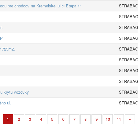
odu pre chodcov na Kremeľskej ulici Etapa 1“
STRABAG s
STRABAG s
l.
STRABAG s
PP
STRABAG s
 1725m2.
STRABAG s
STRABAG s
STRABAG s
STRABAG s
hu krytu vozovky
STRABAG s
ého ul.
STRABAG s
1
2
3
4
5
6
7
8
9
10
11
»