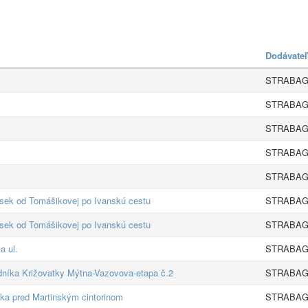
Dodávateľ
STRABAG s
STRABAG s
STRABAG s
STRABAG s
STRABAG s
úsek od Tomášikovej po Ivanskú cestu
STRABAG s
úsek od Tomášikovej po Ivanskú cestu
STRABAG s
a ul.
STRABAG s
níka Križovatky Mýtna-Vazovova-etapa č.2
STRABAG s
ska pred Martinským cintorinom
STRABAG s