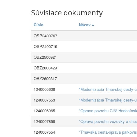
Súvisiace dokumenty
Číslo
Názov
OSP2400767
OSP2400719
OBZ2500921
OBZ2600429
OBZ2600817
1240005608
"Modernizácia Trnavskej cesty-
1240007553
"Modernizácia Trnavskej cesty-
1240006965
"Oprava povrchu CI/2 Hodonínsk
1240007858
"Oprava povrchu vozovky a chod
1240007554
"Trnavská cesta-oprava parkovi