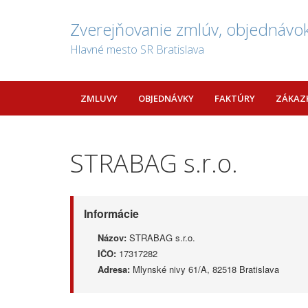
Zverejňovanie zmlúv, objednávok
Hlavné mesto SR Bratislava
ZMLUVY
OBJEDNÁVKY
FAKTÚRY
ZÁKAZ
STRABAG s.r.o.
Informácie
Názov:
STRABAG s.r.o.
IČO:
17317282
Adresa:
Mlynské nivy 61/A, 82518 Bratislava