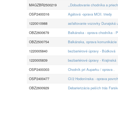
MAGZBR2500219
,,Dobudovanie chodníka a priech
OSP2400316
Agátová -oprava MCII. triedy
1220010988
asfaltovanie vozovky Dunajská u
OBZ2600679
Balkánska - oprava chodníka - 
OBZ2500754
Balkánska, oprava komunikácie
1220005840
bezbariérové úpravy - Búdková
1220005839
bezbariérové úpravy - Krajinská
OSP2400303
Chodník pri Auparku / oprava .
OSP2400477
CI/2 Hodonínska - oprava povrc
OBZ2600929
Debarierizácia peších trás Farsk