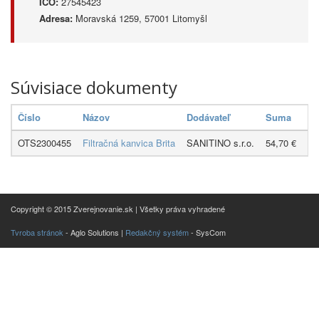
IČO:
27545423
Adresa:
Moravská 1259, 57001 Litomyšl
Súvisiace dokumenty
Číslo
Názov
Dodávateľ
Suma
Dá
OTS2300455
Filtračná kanvica Brita
SANITINO s.r.o.
54,70 €
16
Copyright © 2015 Zverejnovanie.sk | Všetky práva vyhradené
Tvroba stránok
- Aglo Solutions |
Redakčný systém
- SysCom