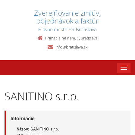
Zverejňovanie zmlúv,
objednávok a faktúr
Hlavné mesto SR Bratislava
Primaciálne nám. 1, Bratislava
info@bratislava.sk
Toggle
naviga
SANITINO s.r.o.
Informácie
Názov:
SANITINO s.r.o.