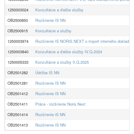
1250003024
Konzultácie a d'alšie služby
OB2500850
Rozšírenie IS NN
OB2500915
Konzultácie a služby
1250003974
Rozšírenie IS NORIS.NEXT o import interného dokladu
1250003840
Konzultácie a d'alšie služby IV.Q.2024
1250005333
Konzultácie a služby II.Q.2025
OB2501282
Údržba IS NN
OB2501281
Rozšírenie IS NN
OB2501412
Rozšírenie IS NN
OB2501411
Práce - rozšírenie Noris.Next
OB2501414
Rozšírenie iS NN
OB2501413
Rozšírenie IS NN