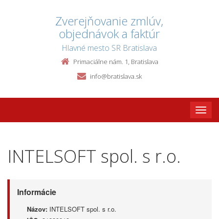
Zverejňovanie zmlúv,
objednávok a faktúr
Hlavné mesto SR Bratislava
Primaciálne nám. 1, Bratislava
info@bratislava.sk
Toggle
naviga
INTELSOFT spol. s r.o.
Informácie
Názov:
INTELSOFT spol. s r.o.