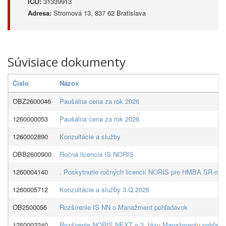
IČO:
31339913
Adresa:
Stromová 13, 837 62 Bratislava
Súvisiace dokumenty
Číslo
Názov
OBZ2600046
Paušálna cena za rok 2026
1260000053
Paušálna cena za rok 2026
1260002890
Konzultácie a služby
OBB2600900
Ročná licencia IS NORIS
1260004140
. Poskytnutie ročných licencií NORIS pre HMBA SR-mult
1260005712
Konzultácie a služby 3.Q 2026
OB2500056
Rozšírenie IS NN o Manažment pohľadávok
1250002240
Rozširenie NORIS.NEXT o 2. fázu Manažmentu pohľadá