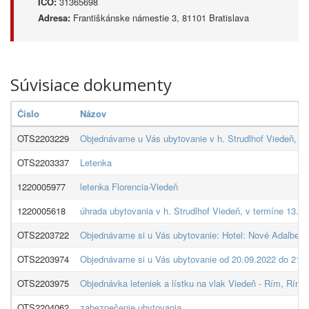
IČO:
31365698
Adresa:
Františkánske námestie 3, 81101 Bratislava
Súvisiace dokumenty
Číslo
Názov
OTS2203229
Objednávame u Vás ubytovanie v h. Strudlhof Viedeň, v 
OTS2203337
Letenka
1220005977
letenka Florencia-Viedeň
1220005618
úhrada ubytovania v h. Strudlhof Viedeň, v termíne 13.-
OTS2203722
Objednávame si u Vás ubytovanie: Hotel: Nové Adalberti
OTS2203974
Objednávame si u Vás ubytovanie od 20.09.2022 do 2
OTS2203975
Objednávka leteniek a lístku na vlak Viedeň - Rím, Rím 
OTS2204062
zabezpečenie ubytovania