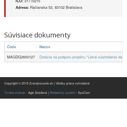
IČO:
31770215
Adresa:
Račianska 53, 83102 Bratislava
Súvisiace dokumenty
Číslo
Názov
MAGDG2600127
Dotácia na podporu projektu "Letné sústredenie dets
Copyright © 2015 Zverejnovanie.sk | Všetky práva vyhradené
Tvroba stránok
- Aglo Solutions |
Redakčný systém
- SysCom