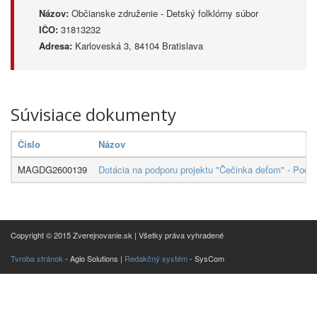
Názov:
Občianske združenie - Detský folklórny súbor
IČO:
31813232
Adresa:
Karloveská 3, 84104 Bratislava
Súvisiace dokumenty
Číslo
Názov
MAGDG2600139
Dotácia na podporu projektu "Čečinka deťom" - Podp
Copyright © 2015 Zverejnovanie.sk | Všetky práva vyhradené
Tvroba stránok
- Aglo Solutions |
Redakčný systém
- SysCom