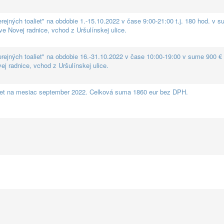
jných toaliet" na obdobie 1.-15.10.2022 v čase 9:00-21:00 t.j. 180 hod. v 
 Novej radnice, vchod z Uršulínskej ulice.
ejných toaliet" na obdobie 16.-31.10.2022 v čase 10:00-19:00 v sume 900 €
j radnice, vchod z Uršulínskej ulice.
iet na mesiac september 2022. Celková suma 1860 eur bez DPH.