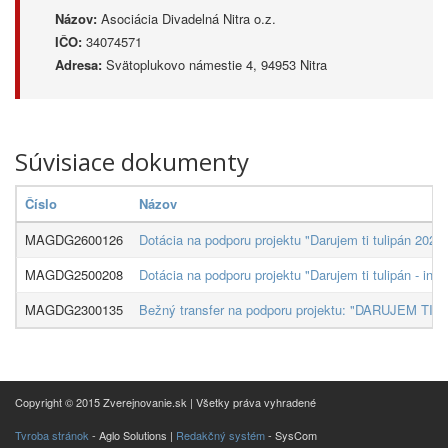
Názov:
Asociácia Divadelná Nitra o.z.
IČO:
34074571
Adresa:
Svätoplukovo námestie 4, 94953 Nitra
Súvisiace dokumenty
Číslo
Názov
MAGDG2600126
Dotácia na podporu projektu "Darujem ti tulipán 2026 
MAGDG2500208
Dotácia na podporu projektu "Darujem ti tulipán - int
MAGDG2300135
Bežný transfer na podporu projektu: "DARUJEM TI TUL
Copyright © 2015 Zverejnovanie.sk | Všetky práva vyhradené
Tvroba stránok
- Aglo Solutions |
Redakčný systém
- SysCom