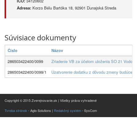
IČO:
34120602
Adresa:
Korzo Bélu Bartóka 18, 92901 Dunajská Streda
Súvisiace dokumenty
Číslo
Názov
286503422400/0099
Zriadenie VB za účelom uloženia SO 21 Vodovodn
286503422400/0099/1
Uzatvorenie dodatku z dôvodu zmeny budúceho
Copyright © 2015 Zverejnovanie.sk | Všetky práva vyhradené
Tvroba stránok
- Aglo Solutions |
Redakčný systém
- SysCom