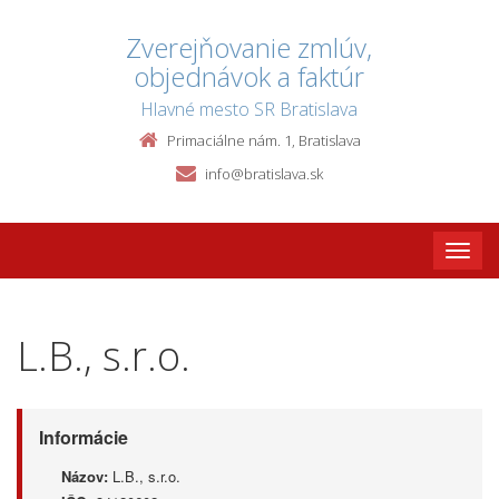
Zverejňovanie zmlúv,
objednávok a faktúr
Hlavné mesto SR Bratislava
Primaciálne nám. 1, Bratislava
info@bratislava.sk
Toggle
naviga
L.B., s.r.o.
Informácie
Názov:
L.B., s.r.o.