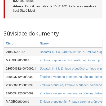
IČO:
35910755
Adresa:
Dvořákovo nábrežie 10, 81102 Bratislava - mestská
časť Staré Mest
Súvisiace dokumenty
Číslo
Názov
248525201901
Dodatok č. 1 č. 248525201901 K Zmluve o spolup
MAGBO2600018
Zmluva o spolupráci k investičnej činnosti pri 
286504682400/0099/1
Dodatok č. 1 k Zmluve o budúcej zmluve o zria
286503742400/0099
Zriadenie vecného bremena za účelom uloženia
286503252500/0099
Zmluva o budúcej zmluve o zriadení vecného br
286505422500/0099
Zriadenie vecného bremena za účelom uloženia
MAGBO2500019
Zmluva o spolupráci Prípava územia a úprava 