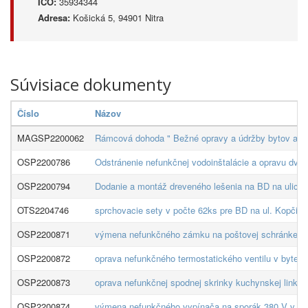
IČO:
35934344
Adresa:
Košická 5, 94901 Nitra
Súvisiace dokumenty
Číslo
Názov
MAGSP2200062
Rámcová dohoda " Bežné opravy a údržby bytov a byt
OSP2200786
Odstránenie nefunkčnej vodoinštalácie a opravu dvie
OSP2200794
Dodanie a montáž dreveného lešenia na BD na ulici 
OTS2204746
sprchovacie sety v počte 62ks pre BD na ul. Kopčia
OSP2200871
výmena nefunkčného zámku na poštovej schránke v 
OSP2200872
oprava nefunkčného termostatického ventilu v byte č
OSP2200873
oprava nefunkčnej spodnej skrinky kuchynskej linky,
OSP2200874
výmena nefunkčného vypínača na sporák 380 V v byt