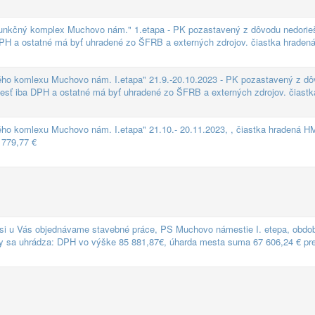
yfunkčný komplex Muchovo nám." 1.etapa - PK pozastavený z dôvodu nedori
DPH a ostatné má byť uhradené zo ŠFRB a externých zdrojov. čiastka hraden
ého komlexu Muchovo nám. I.etapa" 21.9.-20.10.2023 - PK pozastavený z d
iesť iba DPH a ostatné má byť uhradené zo ŠFRB a externých zdrojov. čiastk
ho komlexu Muchovo nám. I.etapa" 21.10.- 20.11.2023, , čiastka hradená H
 779,77 €
i u Vás objednávame stavebné práce, PS Muchovo námestie I. etepa, obdo
ky sa uhrádza: DPH vo výške 85 881,87€, úharda mesta suma 67 606,24 € p