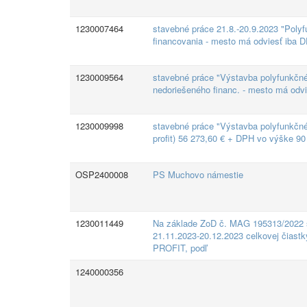
1230007464
stavebné práce 21.8.-20.9.2023 "Pol
financovania - mesto má odviesť iba 
1230009564
stavebné práce "Výstavba polyfunkčn
nedoriešeného financ. - mesto má odv
1230009998
stavebné práce "Výstavba polyfunkčné
profit) 56 273,60 € + DPH vo výške 90
OSP2400008
PS Muchovo námestie
1230011449
Na základe ZoD č. MAG 195313/2022 s
21.11.2023-20.12.2023 celkovej čiast
PROFIT, podľ
1240000356