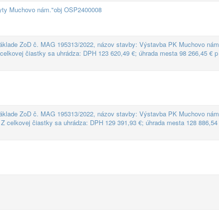
byty Muchovo nám."obj OSP2400008
áklade ZoD č. MAG 195313/2022, názov stavby: Výstavba PK Muchovo námes
Z celkovej čiastky sa uhrádza: DPH 123 620,49 €; úhrada mesta 98 266,45 € p
áklade ZoD č. MAG 195313/2022, názov stavby: Výstavba PK Muchovo námes
. Z celkovej čiastky sa uhrádza: DPH 129 391,93 €; úhrada mesta 128 886,54 