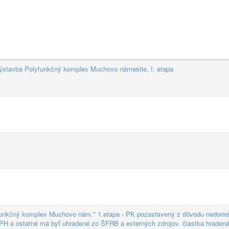
tavba Polyfunkčný komplex Muchovo námestie, I. etapa
yfunkčný komplex Muchovo nám." 1.etapa - PK pozastavený z dôvodu nedori
DPH a ostatné má byť uhradené zo ŠFRB a externých zdrojov. čiastka hraden