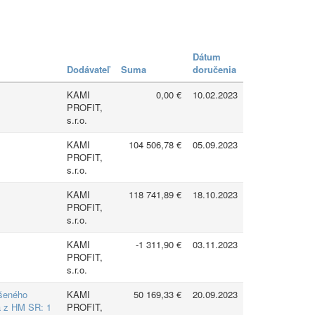
Dátum
Dodávateľ
Suma
doručenia
KAMI
0,00 €
10.02.2023
PROFIT,
s.r.o.
KAMI
104 506,78 €
05.09.2023
PROFIT,
s.r.o.
KAMI
118 741,89 €
18.10.2023
PROFIT,
s.r.o.
KAMI
-1 311,90 €
03.11.2023
PROFIT,
s.r.o.
ešeného
KAMI
50 169,33 €
20.09.2023
á z HM SR: 1
PROFIT,