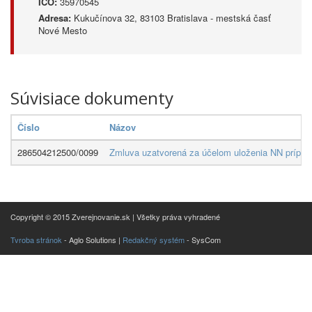
IČO:
35970545
Adresa:
Kukučínova 32, 83103 Bratislava - mestská časť
Nové Mesto
Súvisiace dokumenty
Číslo
Názov
286504212500/0099
Zmluva uzatvorená za účelom uloženia NN prípojk
Copyright © 2015 Zverejnovanie.sk | Všetky práva vyhradené
Tvroba stránok
- Aglo Solutions |
Redakčný systém
- SysCom