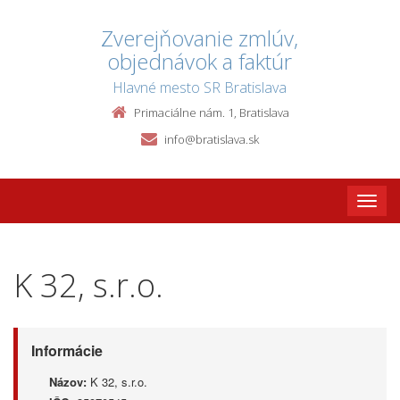
Zverejňovanie zmlúv,
objednávok a faktúr
Hlavné mesto SR Bratislava
Primaciálne nám. 1, Bratislava
info@bratislava.sk
Toggle
naviga
K 32, s.r.o.
Informácie
Názov:
K 32, s.r.o.