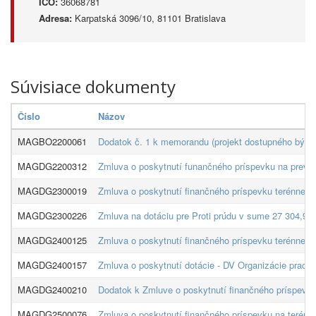
IČO:
36068781
Adresa:
Karpatská 3096/10, 81101 Bratislava
Súvisiace dokumenty
Číslo
Názov
MAGBO2200061
Dodatok č. 1 k memorandu (projekt dostupného bývani
MAGDG2200312
Zmluva o poskytnutí funančného príspevku na prevád
MAGDG2300019
Zmluva o poskytnutí finančného príspevku terénnej s
MAGDG2300226
Zmluva na dotáciu pre Proti prúdu v sume 27 304,93
MAGDG2400125
Zmluva o poskytnutí finančného príspevku terénnej s
MAGDG2400157
Zmluva o poskytnutí dotácie - DV Organizácie pracu
MAGDG2400210
Dodatok k Zmluve o poskytnutí finančného príspevku 
MAGDG2500076
Zmluva o poskytnutí finančného príspevku na terénn