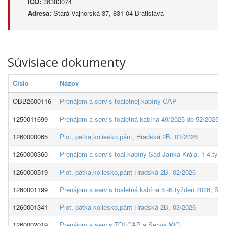
IČO:
36383074
Adresa:
Stará Vajnorská 37, 831 04 Bratislava
Súvisiace dokumenty
Číslo
Názov
OBB2600116
Prenájom a servis toaletnej kabíny CAP
1250011699
Prenájom a servis toaletná kabína 49/2025 do 52/2025, 
1260000065
Plot, pätka,koliesko,pánt, Hradská 2B, 01/2026
1260000360
Prenájom a servis toal.kabíny Sad Janka Kráľa, 1-4.týž
1260000519
Plot, pätka,koliesko,pánt Hradská 2B, 02/2026
1260001199
Prenájom a servis toaletná kabína 5.-8 týždeň 2026, Sa
1260001341
Plot, pätka,koliesko,pánt Hradská 2B, 03/2026
1260002019
Prenájom a servis TOI CAP a Servis WC