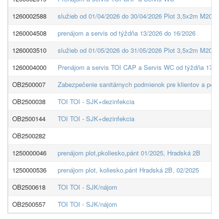
1260002588
služieb od 01/04/2026 do 30/04/2026 Plot 3,5x2m M200- 
1260004508
prenájom a servis od týždňa 13/2026 do 16/2026
1260003510
služieb od 01/05/2026 do 31/05/2026 Plot 3,5x2m M200- 
1260004000
Prenájom a servis TOI CAP a Servis WC od týždňa 17/2
OB2500007
Zabezpečenie sanitárnych podmienok pre klientov a pers
OB2500038
TOI TOI - SJK+dezinfekcia
OB2500144
TOI TOI - SJK+dezinfekcia
OB2500282
1250000046
prenájom plot,pkoliesko,pánt 01/2025, Hradská 2B
1250000536
prenájom plot, koliesko,pánt Hradská 2B, 02/2025
OB2500618
TOI TOI - SJK/nájom
OB2500557
TOI TOI - SJK/nájom