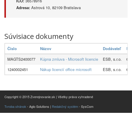
IČO:
36578916
Adresa:
Astrová 10, 82109 Bratislava
Súvisiace dokumenty
Číslo
Názov
Dodávateľ
S
MAGTS2400077
Kúpna zmluva - Microsoft licencie
ESB, s.r.o.
605
1240002451
Nákup licencií office microsoft
ESB, s.r.o.
605
Copyright © 2015 Zverejnovanie.sk | Všetky práva vyhradené
Tvroba stránok
- Aglo Solutions |
Redakčný systém
- SysCom