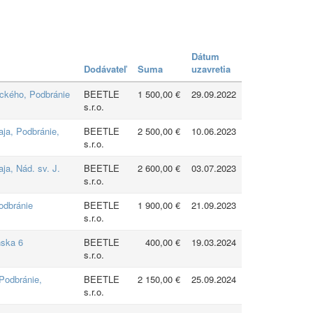
Dátum
Dodávateľ
Suma
uzavretia
uckého, Podbránie
BEETLE
1 500,00 €
29.09.2022
s.r.o.
aja, Podbránie,
BEETLE
2 500,00 €
10.06.2023
s.r.o.
ja, Nád. sv. J.
BEETLE
2 600,00 €
03.07.2023
s.r.o.
odbránie
BEETLE
1 900,00 €
21.09.2023
s.r.o.
nska 6
BEETLE
400,00 €
19.03.2024
s.r.o.
Podbránie,
BEETLE
2 150,00 €
25.09.2024
s.r.o.