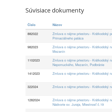
Súvisiace dokumenty
Číslo
Názov
882022
Zmluva o nájme priestoru - Krátkodobý p
Primaciálneho paláca
982023
Zmluva o nájme priestoru - Krátkodobý ná
Mezanín
1102023
Zmluva o nájme priestoru - Krátkodobý ná
Nepomuckého, Mezanín, Podbránie
1412023
Zmluva o nájme priestoru - Krátkodobý ná
322024
Zmluva o nájme priestoru - Krátkodobý ná
1282024
Zmluva o nájme priestoru - Krátkodobý n
Nádvorie sv. Juraja, Miestnosť č.19