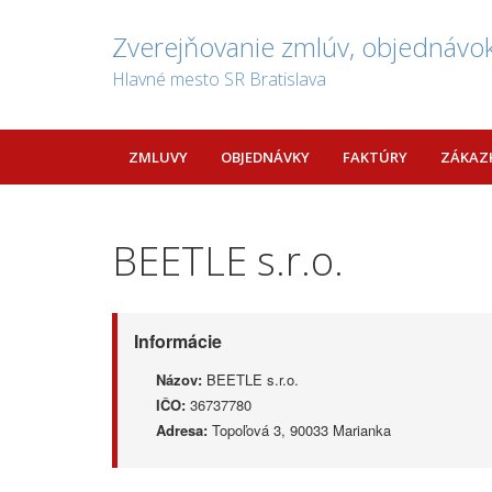
Zverejňovanie zmlúv, objednávok
Hlavné mesto SR Bratislava
ZMLUVY
OBJEDNÁVKY
FAKTÚRY
ZÁKAZ
BEETLE s.r.o.
Informácie
Názov:
BEETLE s.r.o.
IČO:
36737780
Adresa:
Topoľová 3, 90033 Marianka