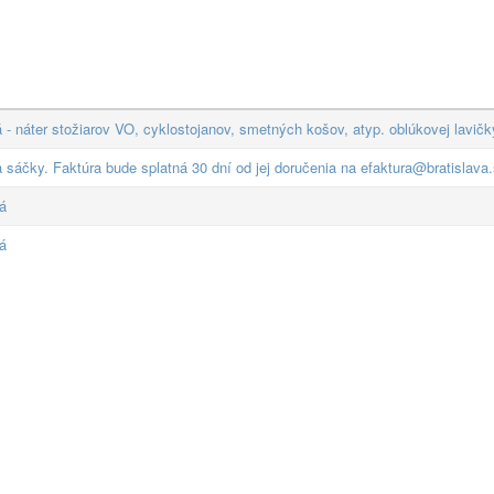
 - náter stožiarov VO, cyklostojanov, smetných košov, atyp. oblúkovej lavičk
 sáčky. Faktúra bude splatná 30 dní od jej doručenia na
efaktura@bratislava
ká
ká